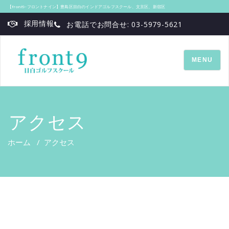
【front9‐フロントナイン】豊島区目白のインドアゴルフスクール、文京区、新宿区
採用情報
お電話でお問合せ: 03-5979-5621
TOGGLE
MENU
NAVIGATI
アクセス
ホーム
/
アクセス