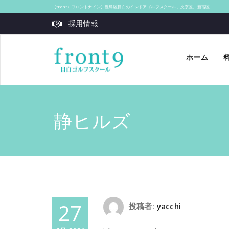
【front9‐フロントナイン】豊島区目白のインドアゴルフスクール、文京区、新宿区
採用情報
ホーム
静ヒルズ
27
投稿者:
yacchi