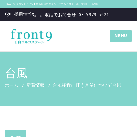
【front9‐フロントナイン】豊島区目白のインドアゴルフスクール、文京区、新宿区
採用情報
お電話でお問合せ: 03-5979-5621
TOGGLE
MENU
NAVIGATI
台風
ホーム
/
新着情報
/
台風接近に伴う営業について
台風