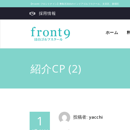
【front9‐フロントナイン】豊島区目白のインドアゴルフスクール、文京区、新宿区
採用情報
ホーム
紹介CP (2)
1
投稿者:
yacchi