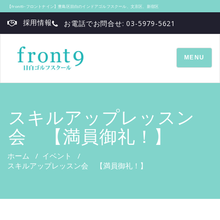
【front9‐フロントナイン】豊島区目白のインドアゴルフスクール、文京区、新宿区
採用情報
お電話でお問合せ: 03-5979-5621
TOGGLE
MENU
NAVIGATI
スキルアップレッスン
会 【満員御礼！】
ホーム
/
イベント
/
スキルアップレッスン会 【満員御礼！】