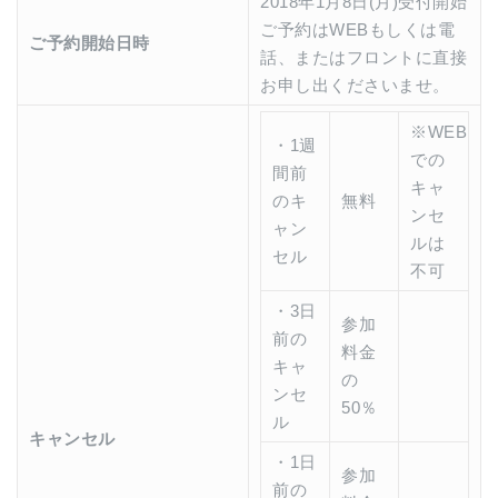
2018年1月8日(月)受付開始
ご予約はWEBもしくは電
ご予約開始日時
話、またはフロントに直接
お申し出くださいませ。
※WEB
・1週
での
間前
キャ
のキ
無料
ンセ
ャン
ルは
セル
不可
・3日
参加
前の
料金
キャ
の
ンセ
50％
ル
キャンセル
・1日
参加
前の