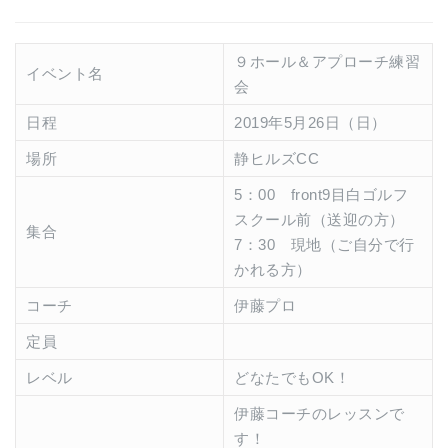
９ホール＆アプローチ練習
イベント名
会
日程
2019年5月26日（日）
場所
静ヒルズCC
5：00 front9目白ゴルフ
スクール前（送迎の方）
集合
7：30 現地（ご自分で行
かれる方）
コーチ
伊藤プロ
定員
レベル
どなたでもOK！
伊藤コーチのレッスンで
す！