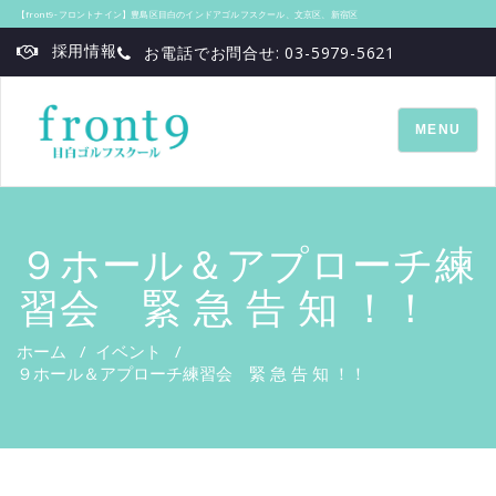
【front9‐フロントナイン】豊島区目白のインドアゴルフスクール、文京区、新宿区
採用情報
お電話でお問合せ: 03-5979-5621
TOGGLE
MENU
NAVIGATI
９ホール＆アプローチ練
習会 緊 急 告 知 ！！
ホーム
/
イベント
/
９ホール＆アプローチ練習会 緊 急 告 知 ！！