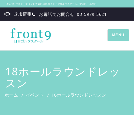
【front9‐フロントナイン】豊島区目白のインドアゴルフスクール、文京区、新宿区
採用情報
お電話でお問合せ: 03-5979-5621
TOGGLE
MENU
NAVIGATI
18ホールラウンドレッ
スン
ホーム
/
イベント
/
18ホールラウンドレッスン