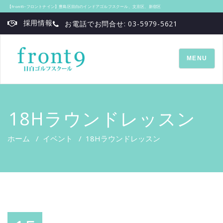
【front9‐フロントナイン】豊島区目白のインドアゴルフスクール、文京区、新宿区
採用情報
お電話でお問合せ: 03-5979-5621
TOGGLE
MENU
NAVIGATI
18Hラウンドレッスン
ホーム
/
イベント
/
18Hラウンドレッスン