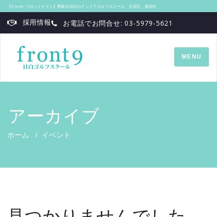
【front9‐フロントナイン】豊島区目白のインドアゴルフスクール、文京区、新宿区
採用情報
お電話でお問合せ: 03-5979-5621
TOGGLE
MENU
NAVIGATI
アーカイブ
ホーム
/
イベント
見つかりませんでした