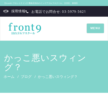
【front9‐フロントナイン】豊島区目白のインドアゴルフスクール、文京区、新宿区
採用情報
お電話でお問合せ: 03-5979-5621
TOGGLE
MENU
NAVIGATI
かっこ悪いスウィン
グ？
ホーム
/
ブログ
/
かっこ悪いスウィング？