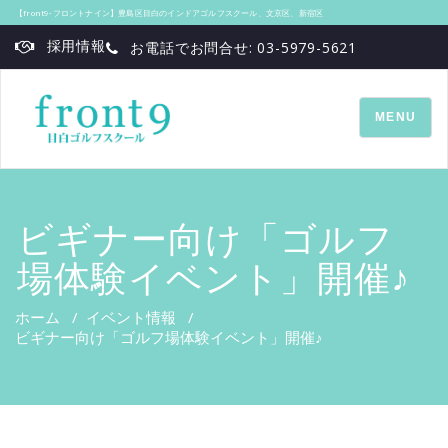
【front9‐フロントナイン】豊島区目白のインドアゴルフスクール、文京区、新宿区
採用情報
お電話でお問合せ: 03-5979-5621
TOGGLE
MENU
NAVIGATI
ビギナー向け「ゴルフ
場体験イベント」開催♪
ホーム
/
イベント情報
/
ビギナー向け「ゴルフ場体験イベント」開催♪