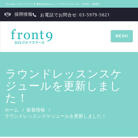
【front9‐フロントナイン】豊島区目白のインドアゴルフスクール、文京区、新宿区
採用情報
お電話でお問合せ: 03-5979-5621
TOGGLE
MENU
NAVIGATI
ラウンドレッスンスケ
ジュールを更新しまし
た！
ホーム
/
新着情報
/
ラウンドレッスンスケジュールを更新しました！