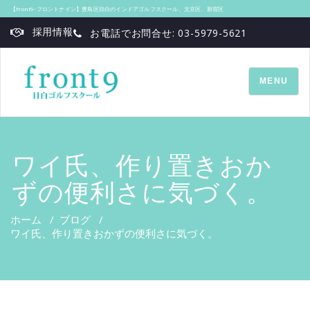
【front9‐フロントナイン】豊島区目白のインドアゴルフスクール、文京区、新宿区
採用情報
お電話でお問合せ: 03-5979-5621
TOGGLE
MENU
NAVIGATI
ワイ氏、作り置きおか
ずの便利さに気づく。
ホーム
/
ブログ
/
ワイ氏、作り置きおかずの便利さに気づく。