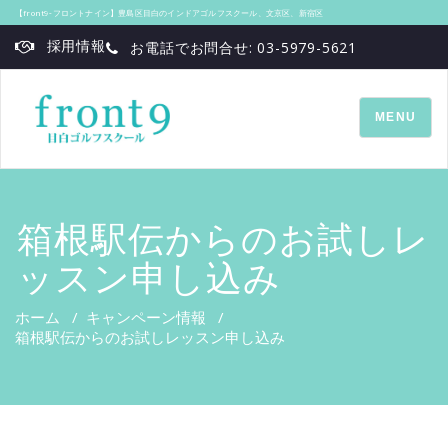
【front9‐フロントナイン】豊島区目白のインドアゴルフスクール、文京区、新宿区
採用情報
お電話でお問合せ: 03-5979-5621
TOGGLE
MENU
NAVIGATI
箱根駅伝からのお試しレ
ッスン申し込み
ホーム
/
キャンペーン情報
/
箱根駅伝からのお試しレッスン申し込み