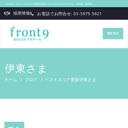
【front9‐フロントナイン】豊島区目白のインドアゴルフスクール、文京区、新宿区
採用情報
お電話でお問合せ: 03-5979-5621
TOGGLE
MENU
NAVIGATI
伊東さま
ホーム
/
ブログ
/
ベストスコア更新
伊東さま