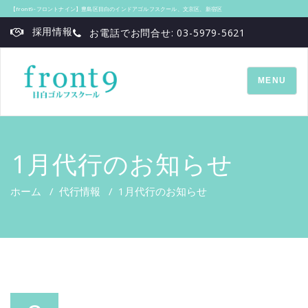
【front9‐フロントナイン】豊島区目白のインドアゴルフスクール、文京区、新宿区
採用情報
お電話でお問合せ: 03-5979-5621
TOGGLE
MENU
NAVIGATI
1月代行のお知らせ
ホーム
/
代行情報
/
1月代行のお知らせ