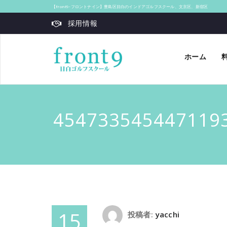
【front9‐フロントナイン】豊島区目白のインドアゴルフスクール、文京区、新宿区
採用情報
ホーム
454733545447119
15
投稿者:
yacchi