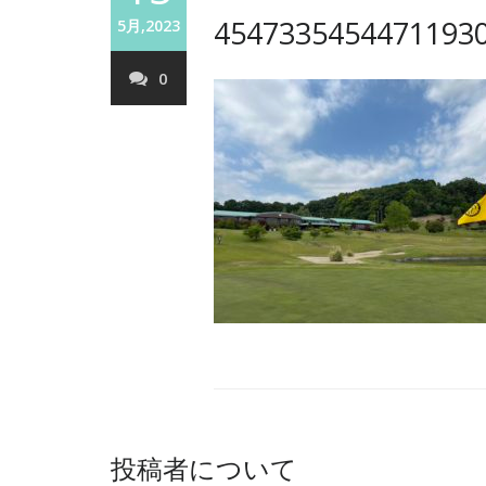
4547335454471193
5月,2023
0
投稿者について