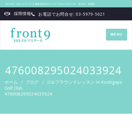
【front9‐フロントナイン】豊島区目白のインドアゴルフスクール、文京区、新宿区
採用情報
お電話でお問合せ: 03-5979-5621
TOGGLE
MENU
NAVIGATI
476008295024033924
ホーム
/
ブログ
/
ゴルフラウンドレッスン In Koshigaya
Golf Club
476008295024033924