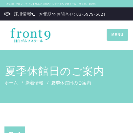
【front9‐フロントナイン】豊島区目白のインドアゴルフスクール、文京区、新宿区
採用情報
お電話でお問合せ: 03-5979-5621
TOGGLE
MENU
NAVIGATI
夏季休館日のご案内
ホーム
/
新着情報
/
夏季休館日のご案内