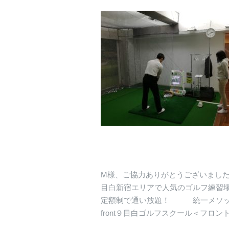
M様、ご協力ありがとうございまし
目白新宿エリアで人気のゴルフ練習
定額制で通い放題！ 統一メソッ
front９目白ゴルフスクール＜フロン