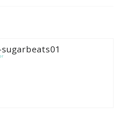
-sugarbeats01
or