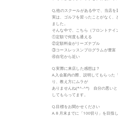
Q,他のスクールがある中で、当店を
実は、ゴルフを習ったことがなく、
ました。
そんな中で、こちら（フロントナイ
①定額で何度も通える
②定額料金がリーズナブル
③コースレッスンプログラムが豊富
④自宅から近い
Q.実際に来店した感想は？
A.入会案内の際、説明してもらっ
り、教え方にムラが
ありませんね(*^-^*) 自分の
してもらってます。
Q.目標をお聞かせください
A.８月末までに「100切り」を目指